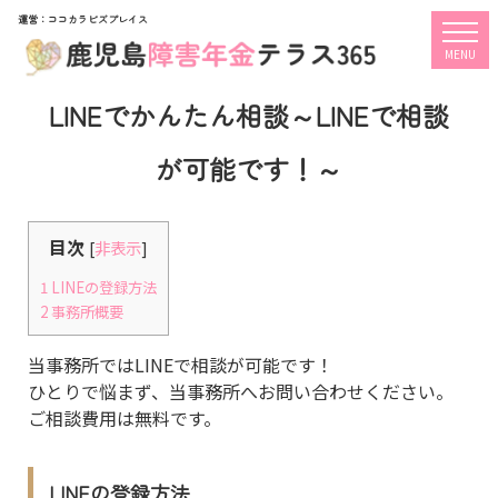
運営：ココカラビズプレイス
togg
MENU
LINEでかんたん相談～LINEで相談
が可能です！～
目次
[
非表示
]
1
LINEの登録方法
2
事務所概要
当事務所ではLINEで相談が可能です！
ひとりで悩まず、当事務所へお問い合わせください。
ご相談費用は無料です。
LINEの登録方法