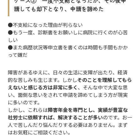
ケース③ 一度不支給となったが、その後申
請しても却下となり、申請を諦めた
●不支給になった理由が判らない
●もう一度、診断書をお願いしに病院に行くのが心苦
しい
●また病歴状況等申立書を書くのは時間も手間もかか
って嫌だ
障害があるゆえに、日々の生活に支障が出たり、経済
的な苦しみも生じます。しかし
そのことを理解してもら
えないと感じる方は非常に多く
、そんな中で大変な思
い、面倒な思いをされて申請を諦めてしまう方が現実
に多いのです。
しかし、これらは
障害年金を専門とし、実績が豊富な
社労士に依頼すれば、解決することが多い
のです。お一
人で苦しんだり悩んだりする必要はありません。まず
はお気軽にご相談ください。