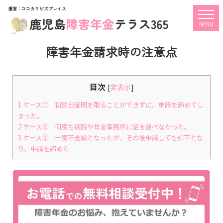
運営：ココカラビズプレイス
togg
MENU
障害年金請求時の注意点
目次
[
非表示
]
1
ケース① 初診日証明を取ることができずに、申請を諦めてし
まった。
2
ケース② 何度も病院や年金事務所に足を運べなかった。
3
ケース③ 一度不支給となったが、その後申請しても却下とな
り、申請を諦めた