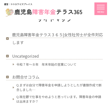
運営：ココカラビズプレイス
togg
MENU
サイトマップ
鹿児島障害年金テラス３６５|女性社労士が全件対応
します
Uncategorized
令和７年～８年 年末年始の営業について
お問合せコラム
Q.まずは自分で障害年金を申請しようとしたが書類作成で断
念しました…
Q.現在鬱で仕事をやめようと思っています。障害年金の申請
は出来ますか？